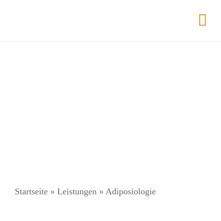
Zum
Inhalt
Tog
springen
Nav
Startseite
»
Leistungen
»
Adiposiologie