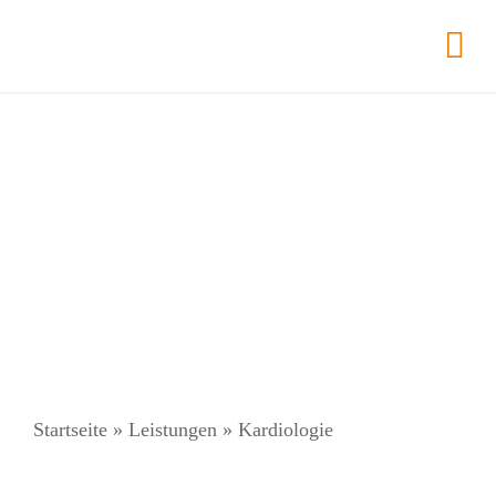
Zum
Inhalt
Tog
springen
Nav
Startseite
»
Leistungen
»
Kardiologie